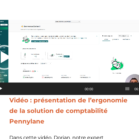
Lecteur
vidéo
00:00
06
Vidéo : présentation de l’ergonomie
de la solution de comptabilité
Pennylane
Dans cette vidéo, Dorian, notre expert