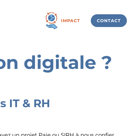
IMPACT
CONTACT
n digitale ?
s IT & RH
avez un projet Paie ou SIRH à nous confier