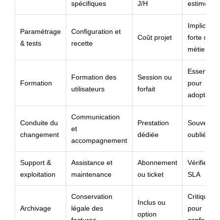
spécifiques
J/H
estimé
Implicatio
Paramétrage
Configuration et
Coût projet
forte des
& tests
recette
métiers
Essentiel
Formation des
Session ou
Formation
pour
utilisateurs
forfait
adoption
Communication
Conduite du
Prestation
Souvent
et
changement
dédiée
oublié
accompagnement
Support &
Assistance et
Abonnement
Vérifier le
exploitation
maintenance
ou ticket
SLA
Conservation
Critique
Inclus ou
Archivage
légale des
pour
option
factures
conformit