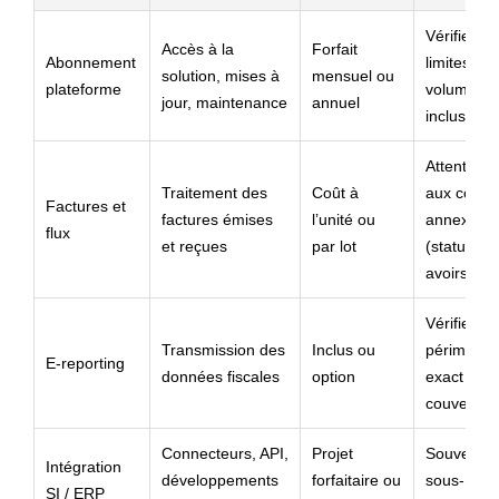
Vérifier le
Accès à la
Forfait
Abonnement
limites de
solution, mises à
mensuel ou
plateforme
volumes
jour, maintenance
annuel
inclus
Attention
Traitement des
Coût à
aux coûts
Factures et
factures émises
l’unité ou
annexes
flux
et reçues
par lot
(statuts,
avoirs)
Vérifier le
Transmission des
Inclus ou
périmètre
E-reporting
données fiscales
option
exact
couvert
Connecteurs, API,
Projet
Souvent
Intégration
développements
forfaitaire ou
sous-
SI / ERP